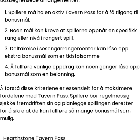
tidsbegrensede arrangementer.
Spillere må ha en aktiv Tavern Pass for å få tilgang til
bonusmål.
Noen mål kan kreve at spillerne oppnår en spesifikk
rang eller nivå i rangert spill.
Deltakelse i sesongarrangementer kan låse opp
ekstra bonusmål som er tidsfølsomme.
Å fullføre vanlige oppdrag kan noen ganger låse opp
bonusmål som en belønning.
Å forstå disse kriteriene er essensielt for å maksimere
fordelene med Tavern Pass. Spillere bør regelmessig
sjekke fremdriften sin og planlegge spillingen deretter
for å sikre at de kan fullføre så mange bonusmål som
mulig.
Hearthstone Tavern Pass