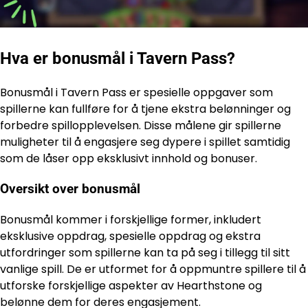
Hva er bonusmål i Tavern Pass?
Bonusmål i Tavern Pass er spesielle oppgaver som
spillerne kan fullføre for å tjene ekstra belønninger og
forbedre spillopplevelsen. Disse målene gir spillerne
muligheter til å engasjere seg dypere i spillet samtidig
som de låser opp eksklusivt innhold og bonuser.
Oversikt over bonusmål
Bonusmål kommer i forskjellige former, inkludert
eksklusive oppdrag, spesielle oppdrag og ekstra
utfordringer som spillerne kan ta på seg i tillegg til sitt
vanlige spill. De er utformet for å oppmuntre spillere til å
utforske forskjellige aspekter av Hearthstone og
belønne dem for deres engasjement.