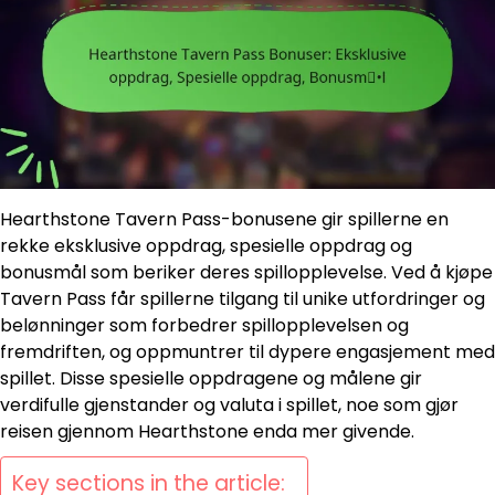
Hearthstone Tavern Pass-bonusene gir spillerne en
rekke eksklusive oppdrag, spesielle oppdrag og
bonusmål som beriker deres spillopplevelse. Ved å kjøpe
Tavern Pass får spillerne tilgang til unike utfordringer og
belønninger som forbedrer spillopplevelsen og
fremdriften, og oppmuntrer til dypere engasjement med
spillet. Disse spesielle oppdragene og målene gir
verdifulle gjenstander og valuta i spillet, noe som gjør
reisen gjennom Hearthstone enda mer givende.
Key sections in the article: