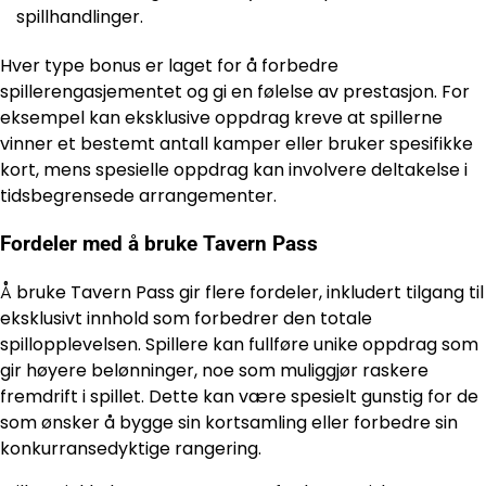
spillhandlinger.
Hver type bonus er laget for å forbedre
spillerengasjementet og gi en følelse av prestasjon. For
eksempel kan eksklusive oppdrag kreve at spillerne
vinner et bestemt antall kamper eller bruker spesifikke
kort, mens spesielle oppdrag kan involvere deltakelse i
tidsbegrensede arrangementer.
Fordeler med å bruke Tavern Pass
Å bruke Tavern Pass gir flere fordeler, inkludert tilgang til
eksklusivt innhold som forbedrer den totale
spillopplevelsen. Spillere kan fullføre unike oppdrag som
gir høyere belønninger, noe som muliggjør raskere
fremdrift i spillet. Dette kan være spesielt gunstig for de
som ønsker å bygge sin kortsamling eller forbedre sin
konkurransedyktige rangering.