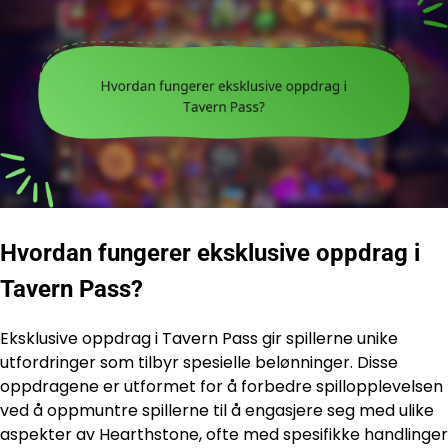
Hvordan fungerer eksklusive oppdrag i
Tavern Pass?
Eksklusive oppdrag i Tavern Pass gir spillerne unike
utfordringer som tilbyr spesielle belønninger. Disse
oppdragene er utformet for å forbedre spillopplevelsen
ved å oppmuntre spillerne til å engasjere seg med ulike
aspekter av Hearthstone, ofte med spesifikke handlinger