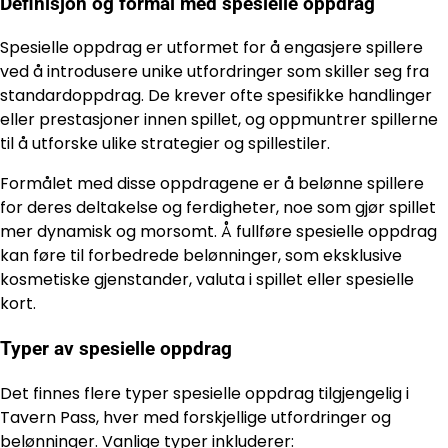
Definisjon og formål med spesielle oppdrag
Spesielle oppdrag er utformet for å engasjere spillere
ved å introdusere unike utfordringer som skiller seg fra
standardoppdrag. De krever ofte spesifikke handlinger
eller prestasjoner innen spillet, og oppmuntrer spillerne
til å utforske ulike strategier og spillestiler.
Formålet med disse oppdragene er å belønne spillere
for deres deltakelse og ferdigheter, noe som gjør spillet
mer dynamisk og morsomt. Å fullføre spesielle oppdrag
kan føre til forbedrede belønninger, som eksklusive
kosmetiske gjenstander, valuta i spillet eller spesielle
kort.
Typer av spesielle oppdrag
Det finnes flere typer spesielle oppdrag tilgjengelig i
Tavern Pass, hver med forskjellige utfordringer og
belønninger. Vanlige typer inkluderer: