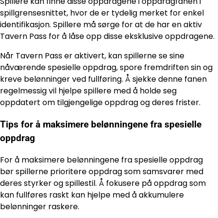
Spillere kan finne disse oppdragene i oppdragfanen i
spillgrensesnittet, hvor de er tydelig merket for enkel
identifikasjon. Spillere må sørge for at de har en aktiv
Tavern Pass for å låse opp disse eksklusive oppdragene.
Når Tavern Pass er aktivert, kan spillerne se sine
nåværende spesielle oppdrag, spore fremdriften sin og
kreve belønninger ved fullføring. Å sjekke denne fanen
regelmessig vil hjelpe spillere med å holde seg
oppdatert om tilgjengelige oppdrag og deres frister.
Tips for å maksimere belønningene fra spesielle
oppdrag
For å maksimere belønningene fra spesielle oppdrag
bør spillerne prioritere oppdrag som samsvarer med
deres styrker og spillestil. Å fokusere på oppdrag som
kan fullføres raskt kan hjelpe med å akkumulere
belønninger raskere.