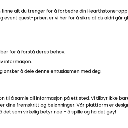
n finne alt du trenger for å forbedre din Hearthstone-opp
vent quest-priser, er vi her for å sikre at du aldri går g
obber for å forstå deres behov.
v informasjon.
og ønsker å dele denne entusiasmen med deg.
n til å samle all informasjon på ett sted. Vi tilbyr ikke ba
er dine fremskritt og belønninger. Vår plattform er desig
å det som virkelig betyr noe – å spille og ha det gøy!