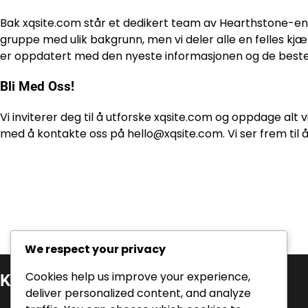
Bak xqsite.com står et dedikert team av Hearthstone-entu
gruppe med ulik bakgrunn, men vi deler alle en felles kjærli
er oppdatert med den nyeste informasjonen og de beste
Bli Med Oss!
Vi inviterer deg til å utforske xqsite.com og oppdage alt v
med å kontakte oss på
hello@xqsite.com
. Vi ser frem til
We respect your privacy
Cookies help us improve your experience,
Kategorier
deliver personalized content, and analyze
Event Quest Premierer