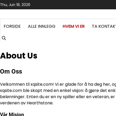
Skip
Thu, Jun 18, 2026
to
content
FORSIDE
ALLE INNLEGG
HVEM VI ER
TA KONTAK
About Us
Om Oss
Velkommen til xqsite.com! Vi er glade for å ha deg her, o
xqsite.com ble skapt med en enkel visjon: å gjøre det enk
belønninger. Enten du er en ny spiller eller en veteran, 
verdenen av Hearthstone.
Vår Misjon