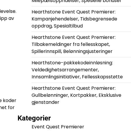
Milepælsoppnåelser, Spesielle bonuser
levelse.
Hearthstone Event Quest Premierer:
lipp av
Kampanjehendelser, Tidsbegrensede
oppdrag, Spesialtilbud
Hearthstone Event Quest Premierer:
Tilbakemeldinger fra fellesskapet,
Spillerinnspill, Belønningsjusteringer
Hearthstone-pakkekodeinnløsning:
Veldedighetsarrangementer,
Innsamlingsinitiativer, Fellesskapsstøtte
Hearthstone Event Quest Premierer:
Gullbelønninger, Kortpakker, Eksklusive
re koder
gjenstander
net for
Kategorier
Event Quest Premierer