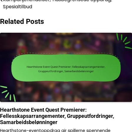
navigation
Spesialtilbud
Related Posts
Hearthstone Event Quest Premierer:
Fellesskapsarrangementer, Gruppeutfordringer,
Samarbeidsbelønninger
Hearthstone-eventoppdrag gir spillerne spennende