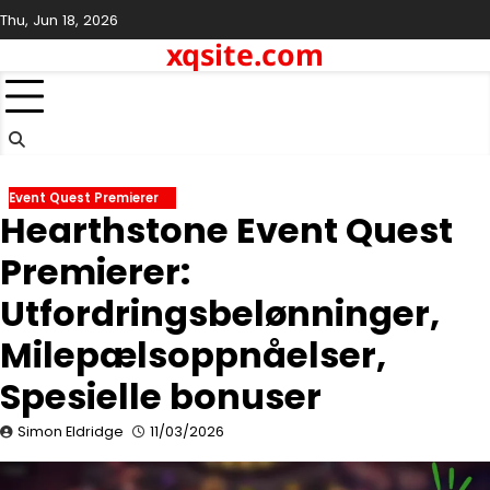
Skip
Thu, Jun 18, 2026
to
xqsite.com
content
Event Quest Premierer
Hearthstone Event Quest
Premierer:
Utfordringsbelønninger,
Milepælsoppnåelser,
Spesielle bonuser
Simon Eldridge
11/03/2026