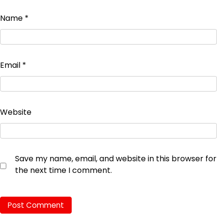
Name
*
Email
*
Website
Save my name, email, and website in this browser for
the next time I comment.