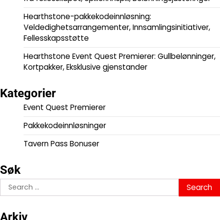
Hearthstone-pakkekodeinnløsning:
Veldedighetsarrangementer, Innsamlingsinitiativer,
Fellesskapsstøtte
Hearthstone Event Quest Premierer: Gullbelønninger,
Kortpakker, Eksklusive gjenstander
Kategorier
Event Quest Premierer
Pakkekodeinnløsninger
Tavern Pass Bonuser
Søk
Search
for:
Arkiv