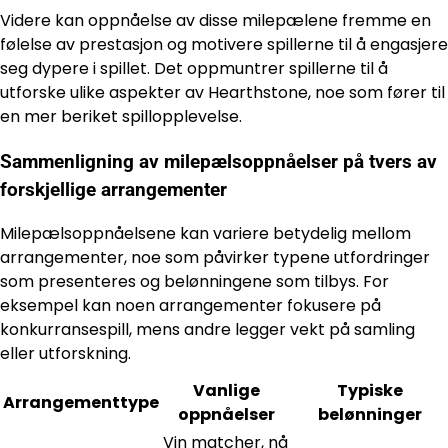
Videre kan oppnåelse av disse milepælene fremme en
følelse av prestasjon og motivere spillerne til å engasjere
seg dypere i spillet. Det oppmuntrer spillerne til å
utforske ulike aspekter av Hearthstone, noe som fører til
en mer beriket spillopplevelse.
Sammenligning av milepælsoppnåelser på tvers av
forskjellige arrangementer
Milepælsoppnåelsene kan variere betydelig mellom
arrangementer, noe som påvirker typene utfordringer
som presenteres og belønningene som tilbys. For
eksempel kan noen arrangementer fokusere på
konkurransespill, mens andre legger vekt på samling
eller utforskning.
Vanlige
Typiske
Arrangementtype
oppnåelser
belønninger
Vin matcher, nå