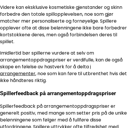
Videre kan eksklusive kosmetiske gjenstander og skinn
forbedre den totale spillopplevelsen, noe som gjør
matcher mer personaliserte og fornøyelige. Spillere
opplever ofte at disse belønningene ikke bare forbedrer
kortstokkene deres, men også forbindelsen deres til
spillet.
Imidlertid bør spillerne vurdere at selv om
arrangementoppdragspriser er verdifulle, kan de også
skape en følelse av hastverk for å delta
i
arrangementer
, noe som kan føre til utbrenthet hvis det
ikke håndteres riktig.
Spillerfeedback på arrangementoppdragspriser
Spillerfeedback på arrangementoppdragspriser er
generelt positiv, med mange som setter pris på de unike
belønningene som følger med å fullføre disse
utfordringene. Spillere uttrykker ofte tilfredshet med