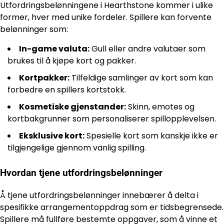
Utfordringsbelønningene i Hearthstone kommer i ulike
former, hver med unike fordeler. Spillere kan forvente
belønninger som:
In-game valuta:
Gull eller andre valutaer som
brukes til å kjøpe kort og pakker.
Kortpakker:
Tilfeldige samlinger av kort som kan
forbedre en spillers kortstokk.
Kosmetiske gjenstander:
Skinn, emotes og
kortbakgrunner som personaliserer spillopplevelsen.
Eksklusive kort:
Spesielle kort som kanskje ikke er
tilgjengelige gjennom vanlig spilling.
Hvordan tjene utfordringsbelønninger
Å tjene utfordringsbelønninger innebærer å delta i
spesifikke arrangementoppdrag som er tidsbegrensede.
Spillere må fullføre bestemte oppgaver, som å vinne et