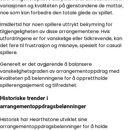
variasjonen og kvaliteten på gjenstandene de mottar,
noe som kan forbedre den totale glede av spillet.
Imidlertid har noen spillere uttrykt bekymring for
tilgjengeligheten av disse arrangementene. Hvis
utfordringene er for vanskelige eller tidkrevende, kan
det føre til frustrasjon og misnøye, spesielt for casual
spillere.
Generelt er det avgjørende å balansere
vanskelighetsgraden av arrangementoppdrag med
kvaliteten på belønningene for å opprettholde
spillerengasjement og tilfredshet.
Historiske trender i
arrangementoppdragsbelønninger
Historisk har Hearthstone utviklet sine
arrangementoppdragsbelønninger for å holde