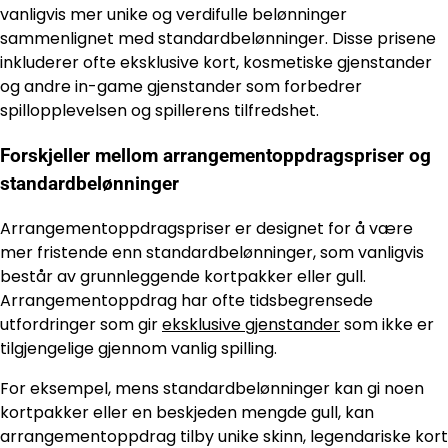
vanligvis mer unike og verdifulle belønninger
sammenlignet med standardbelønninger. Disse prisene
inkluderer ofte eksklusive kort, kosmetiske gjenstander
og andre in-game gjenstander som forbedrer
spillopplevelsen og spillerens tilfredshet.
Forskjeller mellom arrangementoppdragspriser og
standardbelønninger
Arrangementoppdragspriser er designet for å være
mer fristende enn standardbelønninger, som vanligvis
består av grunnleggende kortpakker eller gull.
Arrangementoppdrag har ofte tidsbegrensede
utfordringer som gir
eksklusive gjenstander
som ikke er
tilgjengelige gjennom vanlig spilling.
For eksempel, mens standardbelønninger kan gi noen
kortpakker eller en beskjeden mengde gull, kan
arrangementoppdrag tilby unike skinn, legendariske kort