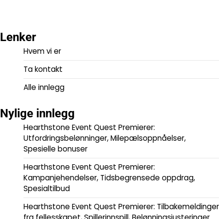
Lenker
Hvem vi er
Ta kontakt
Alle innlegg
Nylige innlegg
Hearthstone Event Quest Premierer:
Utfordringsbelønninger, Milepælsoppnåelser,
Spesielle bonuser
Hearthstone Event Quest Premierer:
Kampanjehendelser, Tidsbegrensede oppdrag,
Spesialtilbud
Hearthstone Event Quest Premierer: Tilbakemeldinger
fra fellesskapet, Spillerinnspill, Belønningsjusteringer