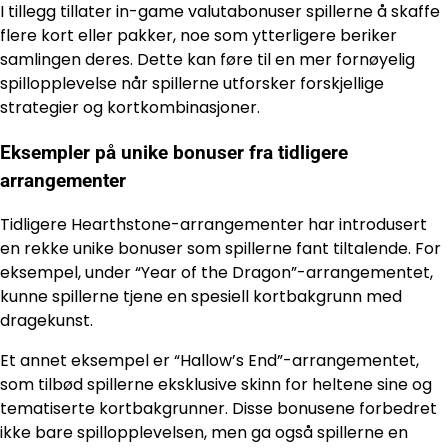
I tillegg tillater in-game valutabonuser spillerne å skaffe
flere kort eller pakker, noe som ytterligere beriker
samlingen deres. Dette kan føre til en mer fornøyelig
spillopplevelse når spillerne utforsker forskjellige
strategier og kortkombinasjoner.
Eksempler på unike bonuser fra tidligere
arrangementer
Tidligere Hearthstone-arrangementer har introdusert
en rekke unike bonuser som spillerne fant tiltalende. For
eksempel, under “Year of the Dragon”-arrangementet,
kunne spillerne tjene en spesiell kortbakgrunn med
dragekunst.
Et annet eksempel er “Hallow’s End”-arrangementet,
som tilbød spillerne eksklusive skinn for heltene sine og
tematiserte kortbakgrunner. Disse bonusene forbedret
ikke bare spillopplevelsen, men ga også spillerne en