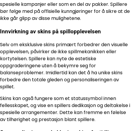
spesielle kampanjer eller som en del av pakker. Spillere
bør følge med på offisielle kunngjøringer for å sikre at de
ikke går glipp av disse mulighetene.
Innvirkning av skins på spillopplevelsen
Selv om eksklusive skins primært forbedrer den visuelle
opplevelsen, påvirker de ikke spillmekanikken eller
kortytelsen. Spillere kan nyte de estetiske
oppgraderingene uten å bekymre seg for
balanseproblemer. Imidlertid kan det å ha unike skins
forbedre den totale gleden og personaliseringen av
spillet.
Skins kan også fungere som et statussymbol innen
fellesskapet, og vise en spillers dedikasjon og deltakelse i
spesielle arrangementer. Dette kan fremme en følelse
av tilhørighet og prestasjon blant spillere.