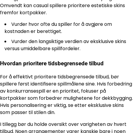
Omvendt kan casual spillere prioritere estetiske skins
fremfor kortpakker.
Vurder hvor ofte du spiller for å avgjøre om
kostnaden er berettiget.
Vurder den langsiktige verdien av eksklusive skins
versus umiddelbare spillfordeler.
Hvordan prioritere tidsbegrensede tilbud
For å effektivt prioritere tidsbegrensede tilbud, bør
spillere først identifisere spillmålene sine. Hvis forbedring
av konkurransespill er en prioritet, fokuser på
kortpakker som forbedrer mulighetene for dekkbygging.
Hvis personalisering er viktig, se etter eksklusive skins
som passer til stilen din.
I tillegg bør du holde oversikt over varigheten av hvert
tilbud. Noen arrangementer varer kanskje bare i noen