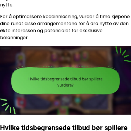
nytte.
For å optimalisere kodeinnløsning, vurder å time kjøpene
dine rundt disse arrangementene for å dra nytte av den
økte interessen og potensialet for eksklusive
belønninger.
Hvilke tidsbegrensede tilbud bør spillere