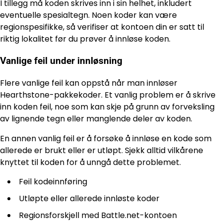
I tillegg må koden skrives inn i sin helhet, inkludert
eventuelle spesialtegn. Noen koder kan være
regionspesifikke, så verifiser at kontoen din er satt til
riktig lokalitet før du prøver å innløse koden.
Vanlige feil under innløsning
Flere vanlige feil kan oppstå når man innløser
Hearthstone-pakkekoder. Et vanlig problem er å skrive
inn koden feil, noe som kan skje på grunn av forveksling
av lignende tegn eller manglende deler av koden.
En annen vanlig feil er å forsøke å innløse en kode som
allerede er brukt eller er utløpt. Sjekk alltid vilkårene
knyttet til koden for å unngå dette problemet.
Feil kodeinnføring
Utløpte eller allerede innløste koder
Regionsforskjell med Battle.net-kontoen