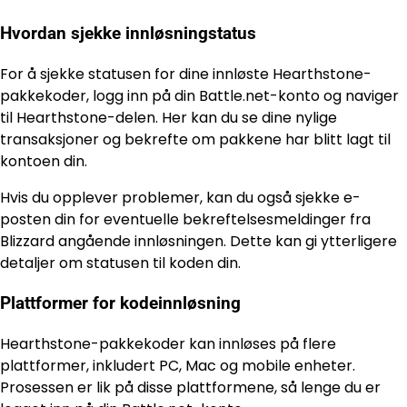
Hvordan sjekke innløsningstatus
For å sjekke statusen for dine innløste Hearthstone-
pakkekoder, logg inn på din Battle.net-konto og naviger
til Hearthstone-delen. Her kan du se dine nylige
transaksjoner og bekrefte om pakkene har blitt lagt til
kontoen din.
Hvis du opplever problemer, kan du også sjekke e-
posten din for eventuelle bekreftelsesmeldinger fra
Blizzard angående innløsningen. Dette kan gi ytterligere
detaljer om statusen til koden din.
Plattformer for kodeinnløsning
Hearthstone-pakkekoder kan innløses på flere
plattformer, inkludert PC, Mac og mobile enheter.
Prosessen er lik på disse plattformene, så lenge du er