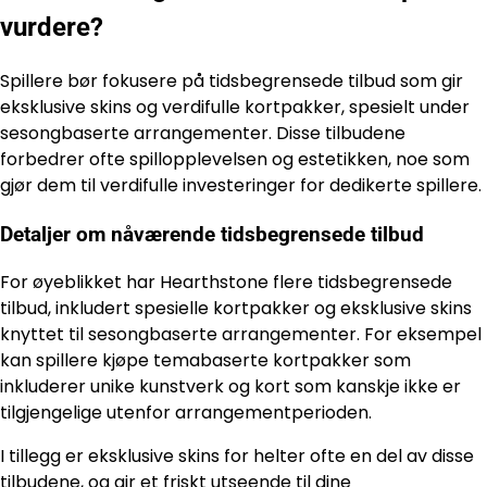
vurdere?
Spillere bør fokusere på tidsbegrensede tilbud som gir
eksklusive skins og verdifulle kortpakker, spesielt under
sesongbaserte arrangementer. Disse tilbudene
forbedrer ofte spillopplevelsen og estetikken, noe som
gjør dem til verdifulle investeringer for dedikerte spillere.
Detaljer om nåværende tidsbegrensede tilbud
For øyeblikket har Hearthstone flere tidsbegrensede
tilbud, inkludert spesielle kortpakker og eksklusive skins
knyttet til sesongbaserte arrangementer. For eksempel
kan spillere kjøpe temabaserte kortpakker som
inkluderer unike kunstverk og kort som kanskje ikke er
tilgjengelige utenfor arrangementperioden.
I tillegg er eksklusive skins for helter ofte en del av disse
tilbudene, og gir et friskt utseende til dine