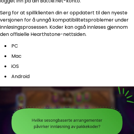
logget inn på din Battle.net-konto.
Sørg for at spillklienten din er oppdatert til den nyeste
versjonen for å unngå kompatibilitetsproblemer under
innløsingsprosessen. Koder kan også innløses gjennom
den offisielle Hearthstone-nettsiden.
PC
Mac
iOS
Android