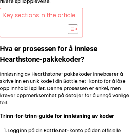
rikere spillopplevelse.
Key sections in the article:
Hva er prosessen for å innløse
Hearthstone-pakkekoder?
Innløsning av Hearthstone-pakkekoder innebærer å
skrive inn en unik kode i din Battle.net-konto for å låse
opp innhold i spillet. Denne prosessen er enkel, men
krever oppmerksomhet på detaljer for å unngå vanlige
feil.
Trinn-for-trinn-guide for innløsning av koder
Logg inn på din Battle.net-konto på den offisielle