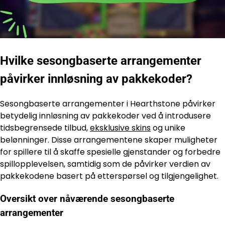
Hvilke sesongbaserte arrangementer
påvirker innløsning av pakkekoder?
Sesongbaserte arrangementer i Hearthstone påvirker
betydelig innløsning av pakkekoder ved å introdusere
tidsbegrensede tilbud,
eksklusive skins
og unike
belønninger. Disse arrangementene skaper muligheter
for spillere til å skaffe spesielle gjenstander og forbedre
spillopplevelsen, samtidig som de påvirker verdien av
pakkekodene basert på etterspørsel og tilgjengelighet.
Oversikt over nåværende sesongbaserte
arrangementer