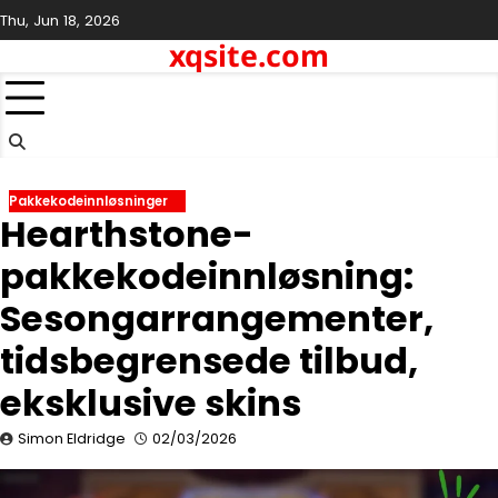
Skip
Thu, Jun 18, 2026
to
xqsite.com
content
Pakkekodeinnløsninger
Hearthstone-
pakkekodeinnløsning:
Sesongarrangementer,
tidsbegrensede tilbud,
eksklusive skins
Simon Eldridge
02/03/2026