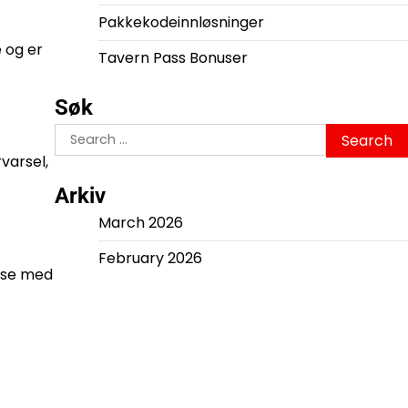
Pakkekodeinnløsninger
e og er
Tavern Pass Bonuser
Søk
Search
for:
rvarsel,
Arkiv
March 2026
February 2026
else med