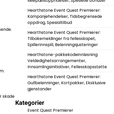
Milepælsoppnåelser, Spesielle bonuser
Hearthstone Event Quest Premierer:
Kampanjehendelser, Tidsbegrensede
oppdrag, Spesialtilbud
sende.
Hearthstone Event Quest Premierer:
Tilbakemeldinger fra fellesskapet,
Spillerinnspill, Belønningsjusteringer
Hearthstone-pakkekodeinnløsning:
Veldedighetsarrangementer,
Innsamlingsinitiativer, Fellesskapsstøtte
om.
Hearthstone Event Quest Premierer:
Gullbelønninger, Kortpakker, Eksklusive
gjenstander
er skade
Kategorier
Event Quest Premierer