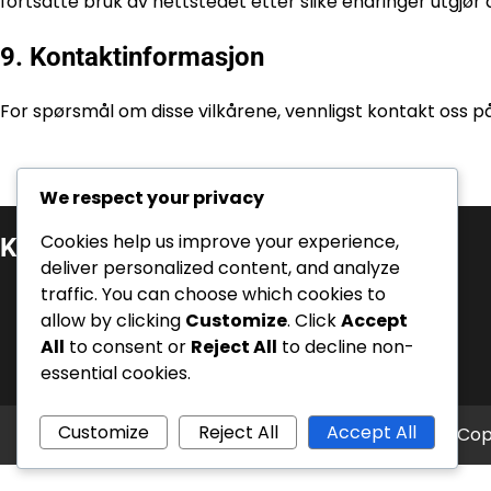
fortsatte bruk av nettstedet etter slike endringer utgjør 
9. Kontaktinformasjon
For spørsmål om disse vilkårene, vennligst kontakt oss p
We respect your privacy
Cookies help us improve your experience,
Kategorier
deliver personalized content, and analyze
Event Quest Premierer
traffic. You can choose which cookies to
allow by clicking
Customize
. Click
Accept
Pakkekodeinnløsninger
All
to consent or
Reject All
to decline non-
Tavern Pass Bonuser
essential cookies.
Customize
Reject All
Accept All
Cop