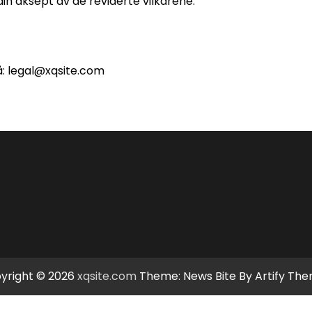
din aksept av de reviderte vilkårene.
å:
legal@xqsite.com
yright © 2026
xqsite.com
Theme: News Bite By
Artify Th