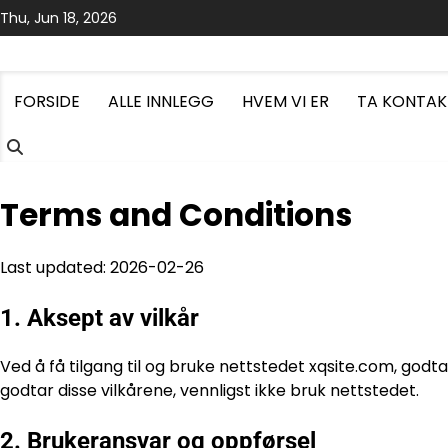
Skip
Thu, Jun 18, 2026
to
content
FORSIDE
ALLE INNLEGG
HVEM VI ER
TA KONTAK
Terms and Conditions
Last updated: 2026-02-26
1. Aksept av vilkår
Ved å få tilgang til og bruke nettstedet xqsite.com, godta
godtar disse vilkårene, vennligst ikke bruk nettstedet.
2. Brukeransvar og oppførsel