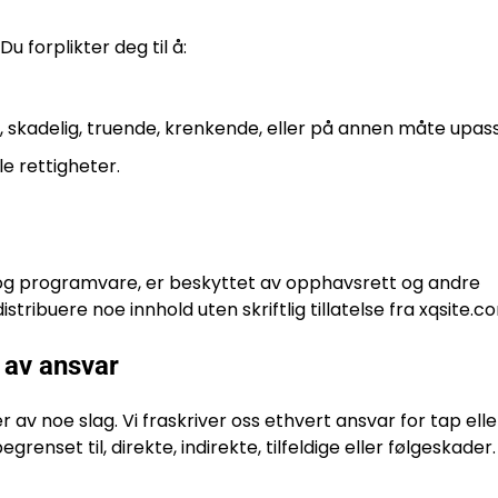
Du forplikter deg til å:
ig, skadelig, truende, krenkende, eller på annen måte upas
e rettigheter.
er og programvare, er beskyttet av opphavsrett og andre
istribuere noe innhold uten skriftlig tillatelse fra xqsite.c
 av ansvar
 av noe slag. Vi fraskriver oss ethvert ansvar for tap ell
enset til, direkte, indirekte, tilfeldige eller følgeskader.