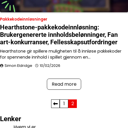
Pakkekodeinnløsninger
Hearthstone-pakkekodeinnløsning:
Brukergenererte innholdsbelønninger, Fan
art-konkurranser, Fellesskapsutfordringer
Hearthstone gir spillere muligheten til å innløse pakkekoder
for spennende innhold i spillet gjennom en…
Simon Eldridge
10/02/2026
Read more
Posts
1
2
pagination
Lenker
Hvem vi er