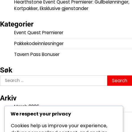
Hearthstone Event Quest Premierer: Gullbelønninger,
Kortpakker, Eksklusive gjenstander
Kategorier
Event Quest Premierer
Pakkekodeinnløsninger
Tavern Pass Bonuser
Søk
Search
for:
Arkiv
March 2026
We respect your privacy
February 2026
Cookies help us improve your experience,