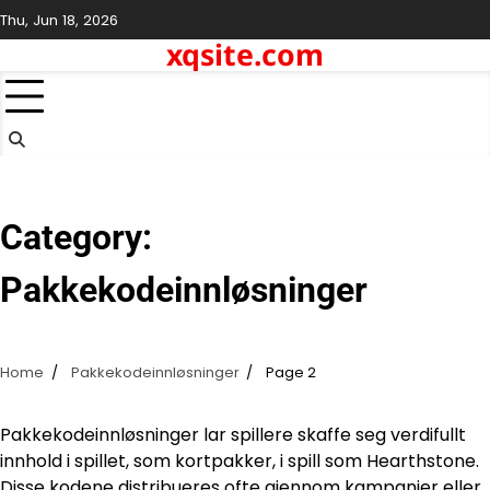
Skip
Thu, Jun 18, 2026
to
xqsite.com
content
Category:
Pakkekodeinnløsninger
Home
Pakkekodeinnløsninger
Page 2
Pakkekodeinnløsninger lar spillere skaffe seg verdifullt
innhold i spillet, som kortpakker, i spill som Hearthstone.
Disse kodene distribueres ofte gjennom kampanjer eller