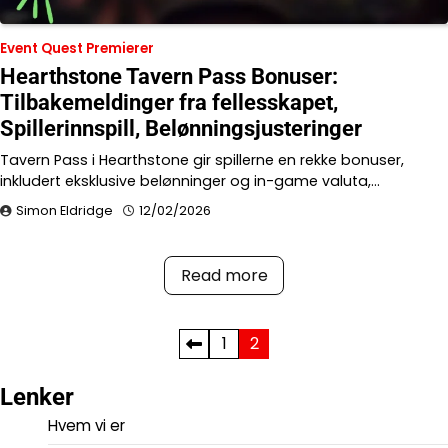
Event Quest Premierer
Hearthstone Tavern Pass Bonuser:
Tilbakemeldinger fra fellesskapet,
Spillerinnspill, Belønningsjusteringer
Tavern Pass i Hearthstone gir spillerne en rekke bonuser,
inkludert eksklusive belønninger og in-game valuta,…
Simon Eldridge
12/02/2026
Read more
Posts
1
2
pagination
Lenker
Hvem vi er