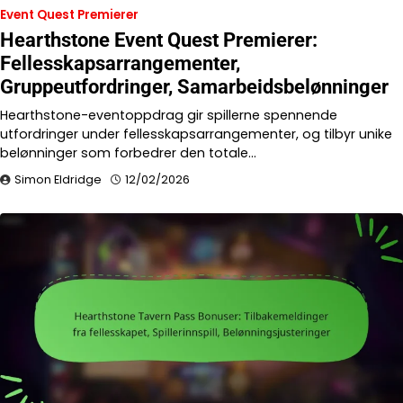
Event Quest Premierer
Hearthstone Event Quest Premierer:
Fellesskapsarrangementer,
Gruppeutfordringer, Samarbeidsbelønninger
Hearthstone-eventoppdrag gir spillerne spennende
utfordringer under fellesskapsarrangementer, og tilbyr unike
belønninger som forbedrer den totale…
Simon Eldridge
12/02/2026