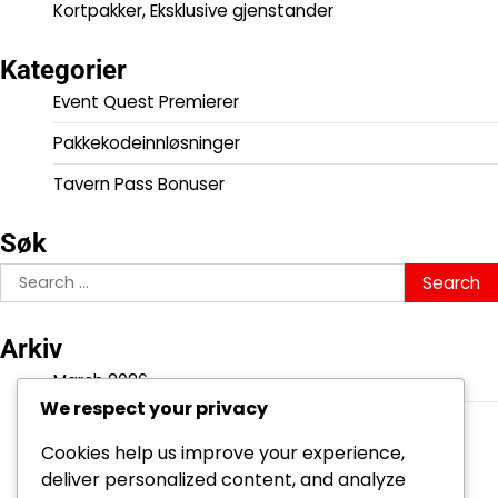
Kortpakker, Eksklusive gjenstander
Kategorier
Event Quest Premierer
Pakkekodeinnløsninger
Tavern Pass Bonuser
Søk
Search
for:
Arkiv
March 2026
We respect your privacy
February 2026
Cookies help us improve your experience,
deliver personalized content, and analyze