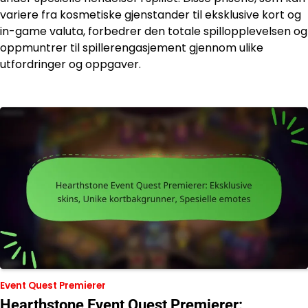
variere fra kosmetiske gjenstander til eksklusive kort og
in-game valuta, forbedrer den totale spillopplevelsen og
oppmuntrer til spillerengasjement gjennom ulike
utfordringer og oppgaver.
Event Quest Premierer
Hearthstone Event Quest Premierer: