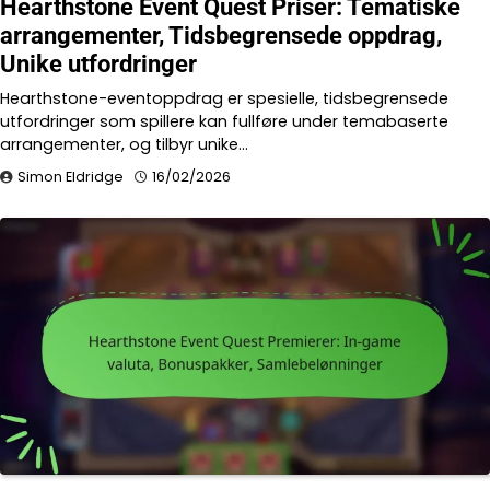
Hearthstone Event Quest Priser: Tematiske
arrangementer, Tidsbegrensede oppdrag,
Unike utfordringer
Hearthstone-eventoppdrag er spesielle, tidsbegrensede
utfordringer som spillere kan fullføre under temabaserte
arrangementer, og tilbyr unike…
Simon Eldridge
16/02/2026